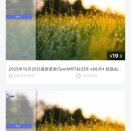
19
¥
.9
2025年10月20日最新更新OpenWRT&LEDE x86/64 软路由精品稳定版固件下载含插件
X86_X64固件
10月20日