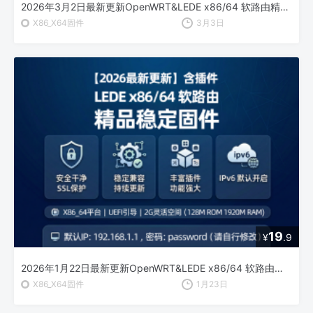
2026年3月2日最新更新OpenWRT&LEDE x86/64 软路由精品稳定版固件下载含插件
X86_X64固件
3月3日
19
¥
.9
2026年1月22日最新更新OpenWRT&LEDE x86/64 软路由精品稳定版固件下载含插件
X86_X64固件
1月23日