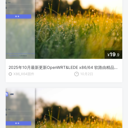
19
¥
.9
2025年10月最新更新OpenWRT&LEDE x86/64 软路由精品稳定版固件下载含插件
X86_X64固件
10月2日