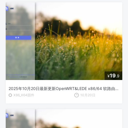
19
¥
.9
2025年10月20日最新更新OpenWRT&LEDE x86/64 软路由精品稳定版固件下载含插件
X86_X64固件
10月20日