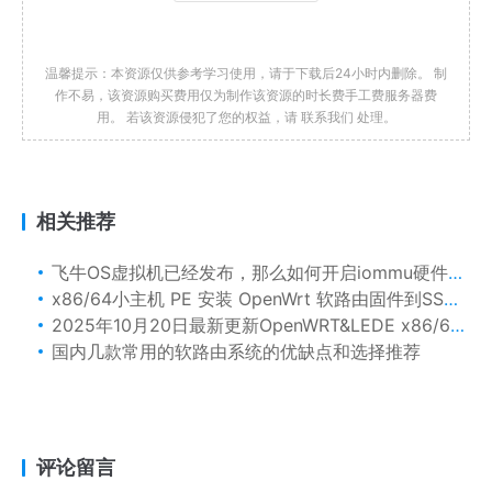
温馨提示：本资源仅供参考学习使用，请于下载后24小时内删除。 制
作不易，该资源购买费用仅为制作该资源的时长费手工费服务器费
用。 若该资源侵犯了您的权益，请 联系我们 处理。
相关推荐
飞牛OS虚拟机已经发布，那么如何开启iommu硬件直通
x86/64小主机 PE 安装 OpenWrt 软路由固件到SSD硬盘的方法
2025年10月20日最新更新OpenWRT&LEDE x86/64 软路由精品稳定版固件下载含插件
国内几款常用的软路由系统的优缺点和选择推荐
评论留言