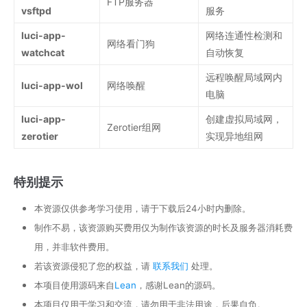
FTP服务器
vsftpd
服务
luci-app-
网络连通性检测和
网络看门狗
watchcat
自动恢复
远程唤醒局域网内
luci-app-wol
网络唤醒
电脑
luci-app-
创建虚拟局域网，
Zerotier组网
zerotier
实现异地组网
特别提示
本资源仅供参考学习使用，请于下载后24小时内删除。
制作不易，该资源购买费用仅为制作该资源的时长及服务器消耗费
用，并非软件费用。
若该资源侵犯了您的权益，请
联系我们
处理。
本项目使用源码来自
Lean
，感谢Lean的源码。
本项目仅用于学习和交流，请勿用于非法用途，后果自负。