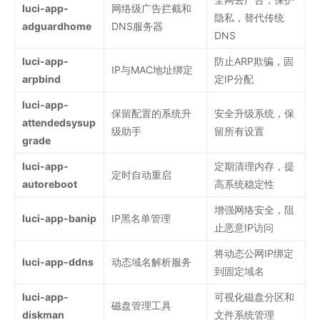
luci-app-
网络级广告拦截和
隐私，替代传统
adguardhome
DNS服务器
DNS
luci-app-
防止ARP欺骗，固
IP与MAC地址绑定
arpbind
定IP分配
luci-app-
保留配置的系统升
安全升级系统，保
attendedsysup
级助手
留所有设置
grade
luci-app-
定期清理内存，提
定时自动重启
autoreboot
高系统稳定性
增强网络安全，阻
luci-app-banip
IP黑名单管理
止恶意IP访问
将动态公网IP绑定
luci-app-ddns
动态域名解析服务
到固定域名
luci-app-
可视化磁盘分区和
磁盘管理工具
diskman
文件系统管理