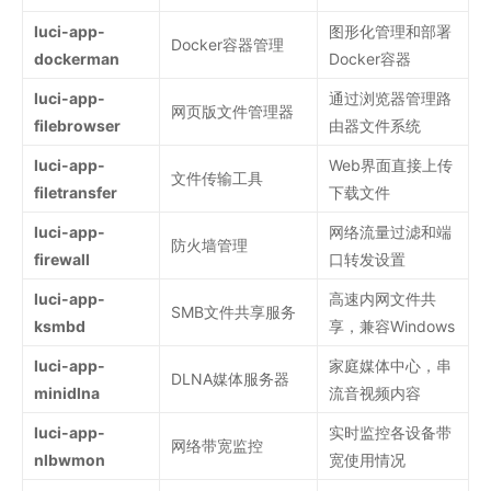
luci-app-
图形化管理和部署
Docker容器管理
dockerman
Docker容器
luci-app-
通过浏览器管理路
网页版文件管理器
filebrowser
由器文件系统
luci-app-
Web界面直接上传
文件传输工具
filetransfer
下载文件
luci-app-
网络流量过滤和端
防火墙管理
firewall
口转发设置
luci-app-
高速内网文件共
SMB文件共享服务
ksmbd
享，兼容Windows
luci-app-
家庭媒体中心，串
DLNA媒体服务器
minidlna
流音视频内容
luci-app-
实时监控各设备带
网络带宽监控
nlbwmon
宽使用情况