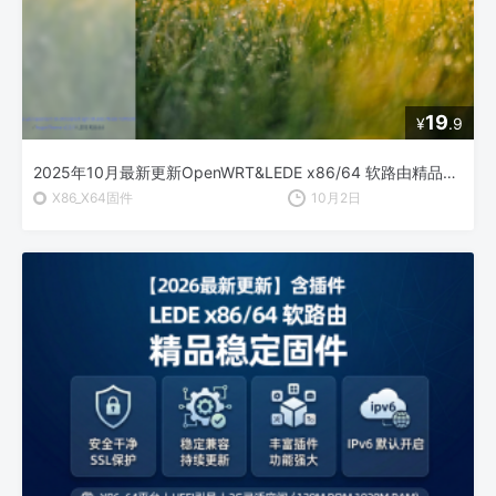
19
¥
.9
2025年10月最新更新OpenWRT&LEDE x86/64 软路由精品稳定版固件下载含插件
X86_X64固件
10月2日