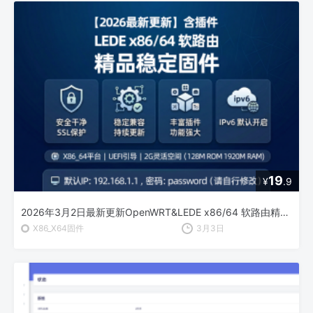
19
¥
.9
2026年3月2日最新更新OpenWRT&LEDE x86/64 软路由精品稳定版固件下载含插件
X86_X64固件
3月3日