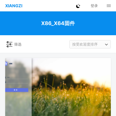
XIANGZI
登录
X86_X64固件
筛选
按受欢迎度排序